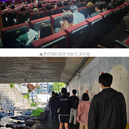
▲ [FYP]SKU공연 맛보기_뮤지컬