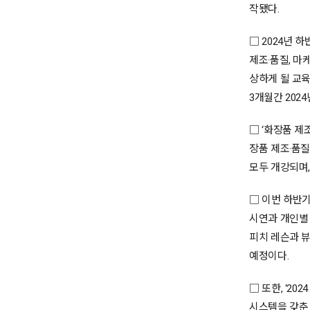
작됐다.
□ 2024년 
제조·품질, 마
상하게 될 교육
3개월간 202
□ ‘화장품 제
장품 제조·품질
모두 개강되며,
□ 이번 하반
시연과 개인별 
피치 레슨과 뷰
예정이다.
□ 또한, ‘2
시스템을 갖춘 