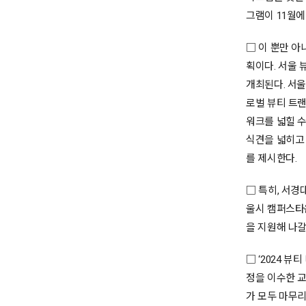
그램이 11월에
□ 이 뿐만 아
획이다. 서울 
개최된다. 서울
로벌 뷰티 트
워크를 넓힐 수
식견을 넓히고 
를 제시한다.
□ 특히, 서
울시 캠퍼스타
을 지원해 나갈
□ ‘2024 
정을 이수한 
가 모두 마무