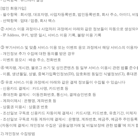
- 선택항목 : 뉴스레터 설정
[법인 회원가입]
- 필수항목 : 회사명, 대표자명, 사업자등록번호, 법인등록번호, 회사 주소, 아이디, 
- 선택항목 : 업태 / 업종, 회사 팩스
② 서비스 이용 과정이나 사업처리 과정에서 아래와 같은 정보들이 자동으로 생성되어
- IP Address, 쿠키, 방문 일시, 서비스 이용 기록, 불량 이용 기록
③ 부가서비스 및 맞춤 서비스 이용 또는 이벤트 응모 과정에서 해당 서비스의 이용자
- 개인정보 추가 수집에 대한 동의를 받은 경우
- 이벤트 응모시 : 배송 주소, 전화번호
④ 백자평, 게시판, 블로그 쓰기 및 성인콘텐츠 등 일부 서비스 이용시 관련 법률 준
- 이름, 생년월일, 성별, 중복가입확인정보(DI), 암호화된 동일인 식별정보(CI), 휴대
⑤ 유료 서비스 이용 과정에서 아래와 같은 결제 정보들이 수집될 수 있습니다
- 신용카드 결제시 : 카드사명, 카드번호 등
- 휴대전화 결제시 : 이동전화번호, 통신사, 결제승인번호 등
- 계좌이체시 : 은행명, 계좌번호 등
- 상품권 이용시 : 상품권 번호
- 조선일보 구독료 신용카드 자동이체 결제시 : 카드사명, 카드번호, 유효기간, 이체자
- 조선일보 구독료 자동 계좌이체 결제시 : 은행명, 계좌번호, 예금주, 예금주 주민등록
(자동이체 결제시 개인정보 수집은 ‘금융실명거래 및 비밀보장에 관한 법률’에 의거 합
2) 개인정보 수집방법